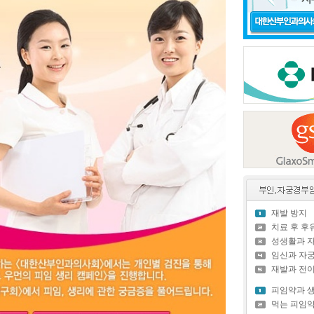
재발 방지
치료 후 
성생활과 
임신과 자
재발과 전
피임약과 
먹는 피임