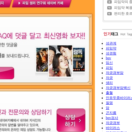
피임약의 
피임약 복
편리한 호르
성관계
피임약
성경험
hpv
임신
피임
자궁경부암
자궁
생리
자궁경부암백신
출혈
인유두종바이러
질염
암
곤지름
hpv검사
자궁경부
바이러스