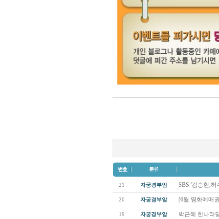
SBS '김승현,
21
자궁경부암
[6월 영화예매권
20
자궁경부암
박근혜 한나라당
19
자궁경부암