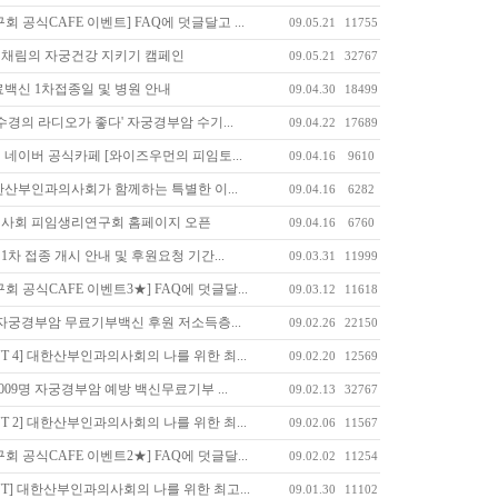
 공식CAFE 이벤트] FAQ에 덧글달고 ...
09.05.21
11755
, 채림의 자궁건강 지키기 캠페인
09.05.21
32767
백신 1차접종일 및 병원 안내
09.04.30
18499
허수경의 라디오가 좋다' 자궁경부암 수기...
09.04.22
17689
네이버 공식카페 [와이즈우먼의 피임토...
09.04.16
9610
산부인과의사회가 함께하는 특별한 이...
09.04.16
6282
사회 피임생리연구회 홈페이지 오픈
09.04.16
6760
1차 접종 개시 안내 및 후원요청 기간...
09.03.31
11999
 공식CAFE 이벤트3★] FAQ에 덧글달...
09.03.12
11618
자궁경부암 무료기부백신 후원 저소득층...
09.02.26
22150
T 4] 대한산부인과의사회의 나를 위한 최...
09.02.20
12569
09명 자궁경부암 예방 백신무료기부 ...
09.02.13
32767
T 2] 대한산부인과의사회의 나를 위한 최...
09.02.06
11567
 공식CAFE 이벤트2★] FAQ에 덧글달...
09.02.02
11254
T] 대한산부인과의사회의 나를 위한 최고...
09.01.30
11102