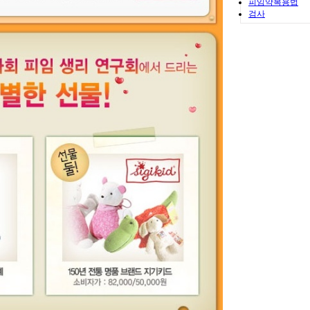
피임약복용법
검사