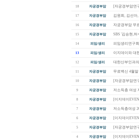
[자궁경부암연구회
18
자궁경부암
김원희, 김선아
17
자궁경부암
자궁경부암 무료
16
자궁경부암
SBS '김승현,
15
자궁경부암
피임생리연구회 
14
피임/생리
이지데이와 대한
13
피임/생리
대한산부인과의
12
피임/생리
무료백신 4월말 
11
자궁경부암
[자궁경부암연구회
10
자궁경부암
저소득층 여성 
9
자궁경부암
[이지데이EVEN
8
자궁경부암
저소득층여성 20
7
자궁경부암
[이지데이EVEN
6
자궁경부암
[자궁경부암연구회
5
자궁경부암
[이지데이EVEN
4
자궁경부암