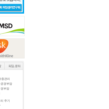
후유증관리
자궁경부암
궁경부암
이
생리 주기
약