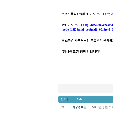
코스모폴리탄 6월 호 기사 보기 :
http:
관련기사 보기 :
http://news.naver.com
mode=LSD&mid=sec&sid1=001&oid=0
저소득층 자궁경부암 무료백신 신청하기
[행사종료된 캠페인입니다]
SBS '김승현,
21
자궁경부암