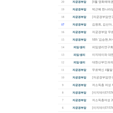
[6월 영화예매권
20
자궁경부암
박근혜 한나라당
19
자궁경부암
[자궁경부암연구회
18
자궁경부암
김원희, 김선아
17
자궁경부암
자궁경부암 무료
16
자궁경부암
SBS '김승현,
15
자궁경부암
피임생리연구회 
14
피임/생리
이지데이와 대한
13
피임/생리
대한산부인과의
12
피임/생리
무료백신 4월말 
11
자궁경부암
[자궁경부암연구회
10
자궁경부암
저소득층 여성 
9
자궁경부암
[이지데이EVEN
8
자궁경부암
저소득층여성 20
7
자궁경부암
[이지데이EVEN
6
자궁경부암