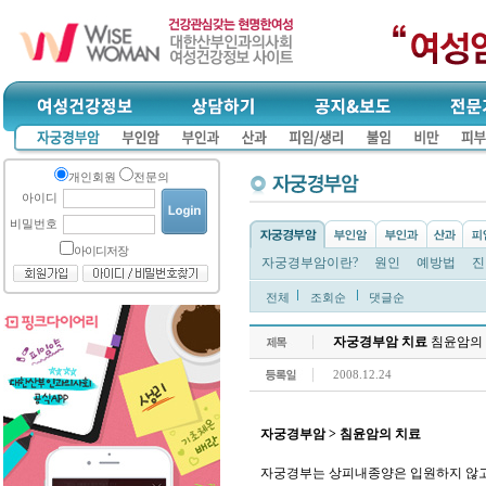
개인회원
전문의
아이디
비밀번호
아이디저장
자궁경부암이란?
원인
예방법
진
전체
조회순
댓글순
자궁경부암 치료
침윤암의
2008.12.24
자궁경부암 > 침윤암의 치료
자궁경부는 상피내종양은 입원하지 않고