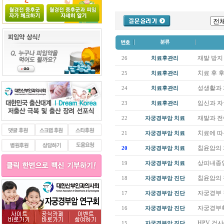
재발 방
26
치료후관리
치료 후 
25
치료후관리
성생활과
24
치료후관리
임신과 
23
치료후관리
재발과 
22
자궁경부암 치료
치료에 따
21
자궁경부암 치료
침윤암의
20
자궁경부암 치료
상피내종
19
자궁경부암 치료
침윤암의
18
자궁경부암 진단
자궁경부 질
17
자궁경부암 진단
자궁경부확대
16
자궁경부암 진단
HPV 검사(
15
자궁경부암 진단