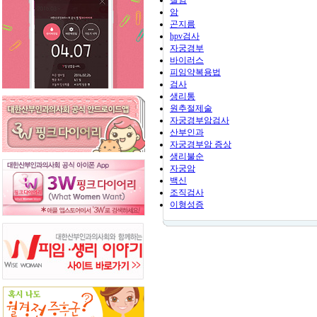
질염
암
곤지름
hpv검사
자궁경부
바이러스
피임약복용법
검사
생리통
원추절제술
자궁경부암검사
산부인과
자궁경부암 증상
생리불순
자궁암
백신
조직검사
이형성증