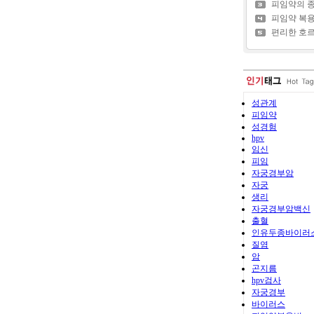
피임약의 
피임약 복
편리한 호르
성관계
피임약
성경험
hpv
임신
피임
자궁경부암
자궁
생리
자궁경부암백신
출혈
인유두종바이러
질염
암
곤지름
hpv검사
자궁경부
바이러스