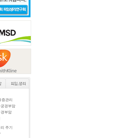
후유증관리
자궁경부암
궁경부암
이
생리 주기
약