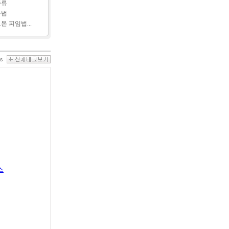
종류
용법
몬 피임법...
스