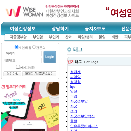
개인회원
전문의
아이디
비밀번호
아이디저장
성관계
피임약
성경험
hpv
임신
피임
자궁경부암
자궁
생리
자궁경부암백신
출혈
인유두종바이러스