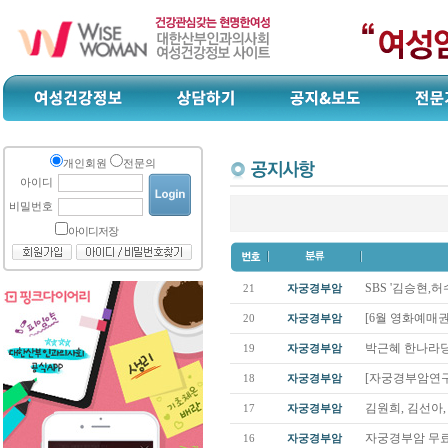
개인회원
전문의
아이디
비밀번호
아이디저장
SBS '김승현,
21
자궁경부암
[6월 영화예매권
20
자궁경부암
박근혜 한나라당
19
자궁경부암
[자궁경부암연구회
18
자궁경부암
김원희, 김선아
17
자궁경부암
자궁경부암 무료
16
자궁경부암