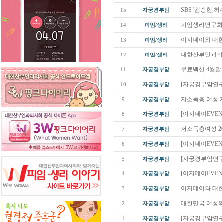
SBS '김승현,
15
자궁경부암
피임생리연구회 
14
피임/생리
이지데이와 대한
13
피임/생리
대한산부인과의
12
피임/생리
무료백신 4월말 
11
자궁경부암
[자궁경부암연구회
10
자궁경부암
저소득층 여성 
9
자궁경부암
[이지데이EVEN
8
자궁경부암
저소득층여성 20
7
자궁경부암
[이지데이EVEN
6
자궁경부암
[자궁경부암연구회
5
자궁경부암
[이지데이EVEN
4
자궁경부암
이지데이와 대한
3
자궁경부암
대한민국 여성의 
2
자궁경부암
[자궁경부암연구회
1
자궁경부암