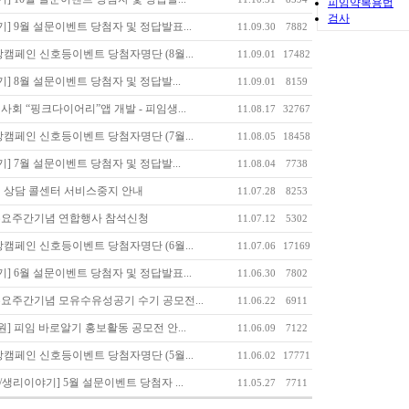
피임약복용법
검사
] 9월 설문이벤트 당첨자 및 정답발표...
11.09.30
7882
캠페인 신호등이벤트 당첨자명단 (8월...
11.09.01
17482
] 8월 설문이벤트 당첨자 및 정답발...
11.09.01
8159
회 “핑크다이어리”앱 개발 - 피임생...
11.08.17
32767
캠페인 신호등이벤트 당첨자명단 (7월...
11.08.05
18458
] 7월 설문이벤트 당첨자 및 정답발...
11.08.04
7738
 상담 콜센터 서비스중지 안내
11.07.28
8253
수요주간기념 연합행사 참석신청
11.07.12
5302
캠페인 신호등이벤트 당첨자명단 (6월...
11.07.06
17169
] 6월 설문이벤트 당첨자 및 정답발표...
11.06.30
7802
수요주간기념 모유수유성공기 수기 공모전...
11.06.22
6911
만원] 피임 바로알기 홍보활동 공모전 안...
11.06.09
7122
캠페인 신호등이벤트 당첨자명단 (5월...
11.06.02
17771
/생리이야기] 5월 설문이벤트 당첨자 ...
11.05.27
7711