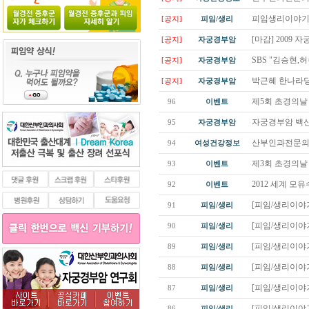
피임생리이야기
[공지]
피임/생리
[마감] 2009
[공지]
자궁경부암
SBS "김승현,
[공지]
자궁경부암
박근혜 한나라당
[공지]
자궁경부암
제5회 초경의
96
이벤트
자궁경부암 백신(
95
자궁경부암
산부인과전문의들
94
여성건강정보
제3회 초경의날
93
이벤트
2012 세계 
92
이벤트
[피임/생리이야기
91
피임/생리
[피임/생리이야기
90
피임/생리
[피임/생리이야기
89
피임/생리
[피임/생리이야기
88
피임/생리
[피임/생리이야기
87
피임/생리
[피임/생리이야기
86
피임/생리