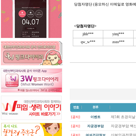
당첨자명단 (응모하신 이메일로 영화예
<당첨자명단>
jihh***
yimj***
qw_w***
zozo***
제5회 초경의날
[공지]
이벤트
자궁경부암 백신(
[공지]
자궁경부암
산부인과전문의들
[공지]
여성건강정보