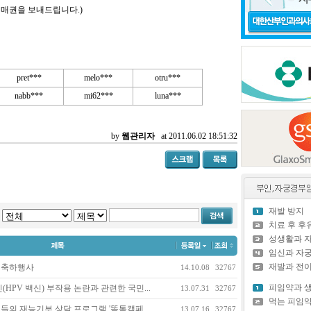
매권을 보내드립니다.)
pret***
melo***
otru***
nabb***
mi62***
luna***
by
웹관리자
at 2011.06.02 18:51:32
재발 방지
치료 후 
성생활과 
임신과 자
재발과 전
 축하행사
14.10.08
32767
피임약과 
HPV 백신) 부작용 논란과 관련한 국민...
13.07.31
32767
먹는 피임
의 재능기부 상담 프로그램 '똑톡캠페...
13.07.16
32767