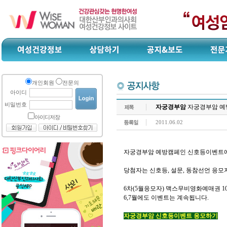
개인회원
전문의
아이디
비밀번호
자궁경부암
자궁경부암 예방
아이디저장
2011.06.02
자궁경부암 예방캠페인 신호등이벤트에
당첨자는 신호등, 설문, 동참선언 응모
6차(5월응모자) 맥스무비영화예매권 10
6,7월에도 이벤트는 계속됩니다.
자궁경부암 신호등이벤트 응모하기