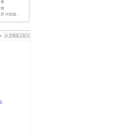
종류
용법
몬 피임법...
스