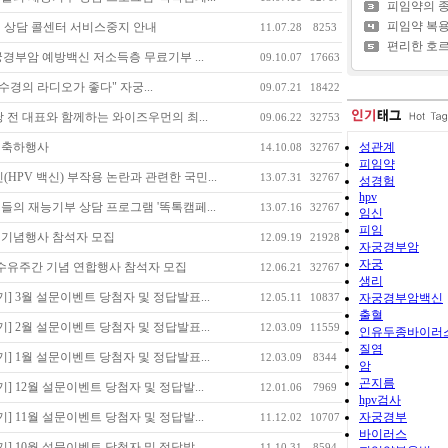
피임약의 
피임약 복
 상담 콜센터 서비스중지 안내
11.07.28
8253
편리한 호르
 자궁경부암 예방백신 저소득층 무료기부 ...
09.10.07
17663
허수경의 라디오가 좋다" 자궁...
09.07.21
18422
 전 대표와 함께하는 와이즈우먼의 최...
09.06.22
32753
날 축하행사
성관계
14.10.08
32767
피임약
HPV 백신) 부작용 논란과 관련한 국민...
13.07.31
32767
성경험
hpv
의 재능기부 상담 프로그램 '똑톡캠페...
13.07.16
32767
임신
피임
 기념행사 참석자 모집
12.09.19
21928
자궁경부암
자궁
모유수유주간 기념 연합행사 참석자 모집
12.06.21
32767
생리
] 3월 설문이벤트 당첨자 및 정답발표...
12.05.11
10837
자궁경부암백신
출혈
] 2월 설문이벤트 당첨자 및 정답발표...
12.03.09
11559
인유두종바이러
질염
] 1월 설문이벤트 당첨자 및 정답발표...
12.03.09
8344
암
곤지름
] 12월 설문이벤트 당첨자 및 정답발...
12.01.06
7969
hpv검사
] 11월 설문이벤트 당첨자 및 정답발...
자궁경부
11.12.02
10707
바이러스
] 10월 설문이벤트 당첨자 및 정답발...
11.10.31
8594