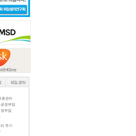
후유증관리
자궁경부암
궁경부암
이
생리 주기
약