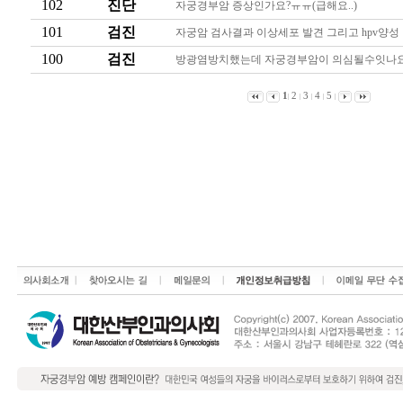
102
진단
자궁경부암 증상인가요?ㅠㅠ(급해요..)
101
검진
자궁암 검사결과 이상세포 발견 그리고 hpv양성
100
검진
방광염방치했는데 자궁경부암이 의심될수잇나
1
2
3
4
5