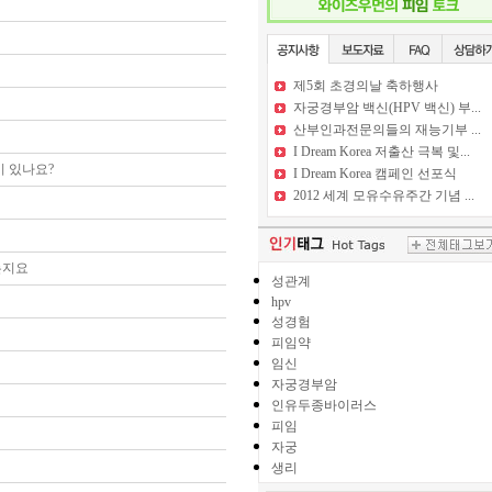
제5회 초경의날 축하행사
자궁경부암 백신(HPV 백신) 부...
산부인과전문의들의 재능기부 ...
I Dream Korea 저출산 극복 및...
이 있나요?
I Dream Korea 캠페인 선포식
2012 세계 모유수유주간 기념 ...
는지요
성관계
hpv
성경험
피임약
임신
자궁경부암
인유두종바이러스
피임
자궁
생리