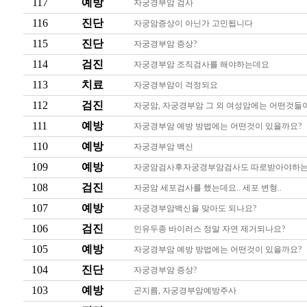
117
예방
자궁경부암 검사
116
진단
자궁암증상이 아닌가 고민됩니다
115
진단
자궁경부암 증상?
114
검진
자궁경부암 조직검사를 해야하는데요
113
치료
자궁경부암이 걱정되요
112
검진
자궁암, 자궁경부암 그 외 여성암에는 어떤것들
111
예방
자궁경부암 예방 방법에는 어떤것이 있을까요?
110
예방
자궁경부암 백신
109
예방
자궁암검사후자궁경부암검사도 따로받아야하
108
검진
자궁암 세포검사를 했는데요.. 세포 변형..
107
예방
자궁경부암백신을 맞아도 되나요?
106
검진
인유두종 바이러스 정말 자연 제거되나요?
105
예방
자궁경부암 예방 방법에는 어떤것이 있을까요?
104
진단
자궁경부암 증상?
103
예방
곤지름, 자궁경부암예방주사