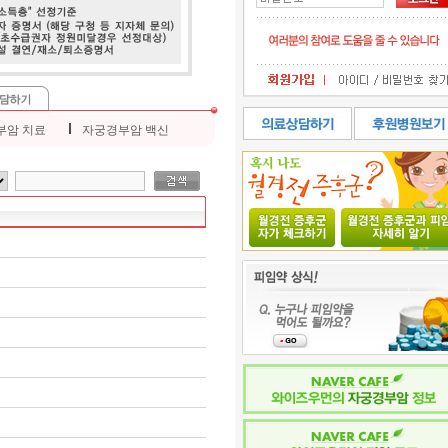
Ｉ
부암 치료
자궁경부암 백신