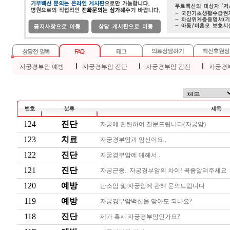
Ｉ
Ｉ
Ｉ
자궁경부암 예방
자궁경부암 진단
자궁경부암 검진
자궁경
124
진단
자궁에 관련하여 질문드립니다(자궁암)
123
치료
자궁경부암과 임신이요..
122
진단
자궁경부암에 대해서..
121
진단
자궁근종.. 자궁경부암의 차이! 꼭좀알려주세요
120
예방
난소암 및 자궁암에 관해 문의드립니다
119
예방
자궁경부암백신을 맞아도 되나요?
118
진단
제가 혹시 자궁경부암인가요?