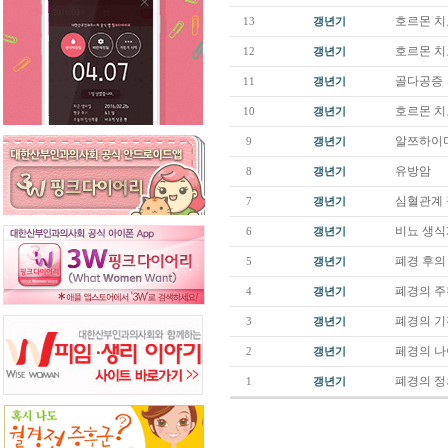
호르몬 치
13
갱년기
호르몬 
12
갱년기
골다공증
11
갱년기
호르몬 치
10
갱년기
알쯔하이머 질
9
갱년기
유방암
8
갱년기
심혈관계
7
갱년기
비뇨 생식
6
갱년기
폐경 후의
5
갱년기
폐경의 주
4
갱년기
폐경의 
3
갱년기
페경의 
2
갱년기
폐경의 정
1
갱년기