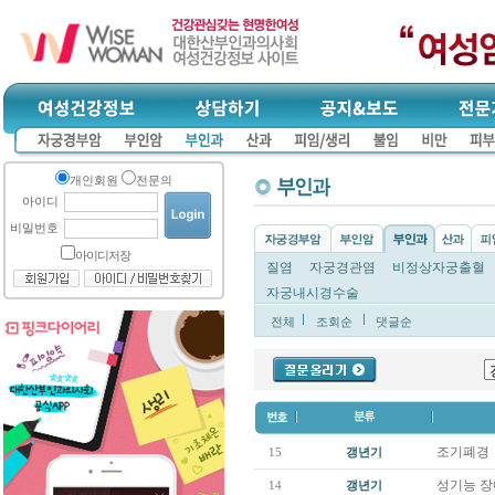
개인회원
전문의
아이디
비밀번호
아이디저장
질염
자궁경관염
비정상자궁출혈
자궁내시경수술
전체
조회순
댓글순
조기폐경
15
갱년기
성기능 
14
갱년기