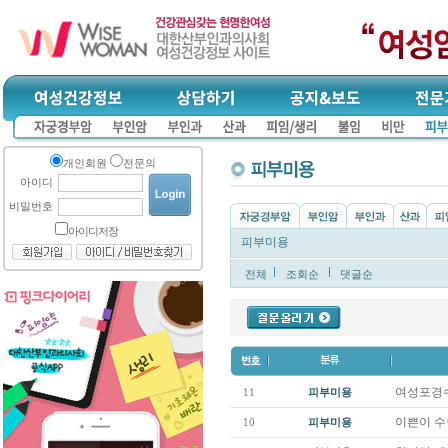
개인회원
전문의
아이디
비밀번호
아이디저장
피부미용
전체
조회순
댓글순
여성포경
11
피부미용
이쁜이 
10
피부미용