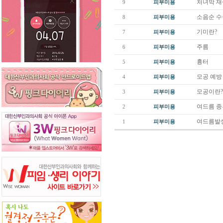
처녀막 
9
피부미용
소음순 
8
피부미용
기미란?
7
피부미용
주름
6
피부미용
흉터
5
피부미용
모공 예방
4
피부미용
모공이란
3
피부미용
여드름 
2
피부미용
여드름발
1
피부미용