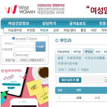
개인회원
전문의
아이디
비밀번호
아이디저장
질염
자궁경관염
비정상자궁출혈
자궁내시경수술
전체
조회순
댓글순
성병
1
성병