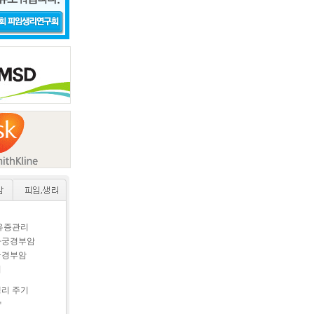
후유증관리
자궁경부암
궁경부암
이
생리 주기
약