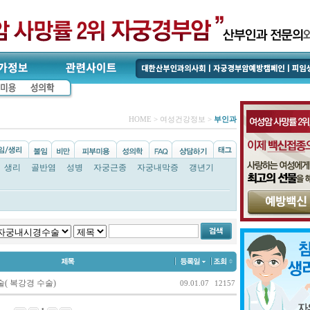
HOME > 여성건강정보 >
부인과
생리
골반염
성병
자궁근종
자궁내막증
갱년기
( 복강경 수술)
09.01.07
12157