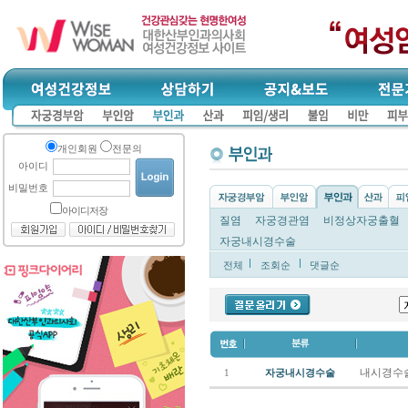
개인회원
전문의
아이디
비밀번호
아이디저장
질염
자궁경관염
비정상자궁출혈
자궁내시경수술
전체
조회순
댓글순
내시경수술
1
자궁내시경수술