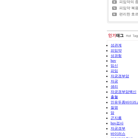
피임약의 
피임약 복
편리한 호르
성관계
피임약
성경험
hpv
임신
피임
자궁경부암
자궁
생리
자궁경부암백신
출혈
인유두종바이러
질염
암
곤지름
hpv검사
자궁경부
바이러스