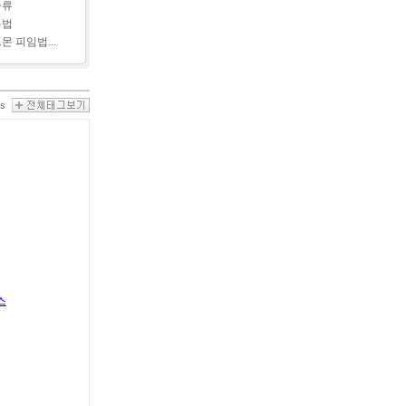
종류
용법
몬 피임법...
스