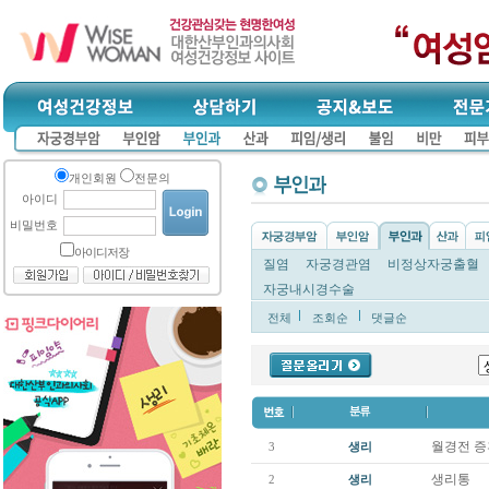
개인회원
전문의
아이디
비밀번호
아이디저장
질염
자궁경관염
비정상자궁출혈
자궁내시경수술
전체
조회순
댓글순
월경전 
3
생리
생리통
2
생리