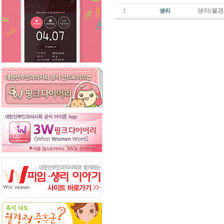
생리(월경
1
생리