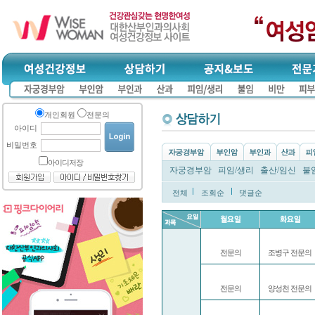
개인회원
전문의
아이디
비밀번호
아이디저장
자궁경부암
피임/생리
출산/임신
불
전체
조회순
댓글순
전문의
조병구 전문의
전문의
양성천 전문의