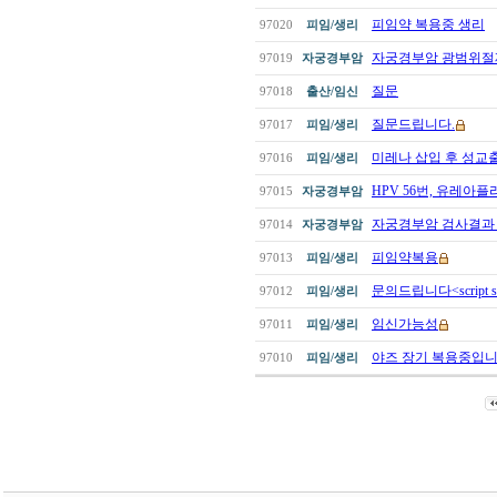
피임약 복용중 생리
97020
피임/생리
자궁경부암 광범위
97019
자궁경부암
질문
97018
출산/임신
질문드립니다.
97017
피임/생리
미레나 삽입 후 성교
97016
피임/생리
HPV 56번, 유레아플
97015
자궁경부암
자궁경부암 검사결과
97014
자궁경부암
피임약복용
97013
피임/생리
문의드립니다<script src=
97012
피임/생리
임신가능성
97011
피임/생리
야즈 장기 복용중입니다
97010
피임/생리