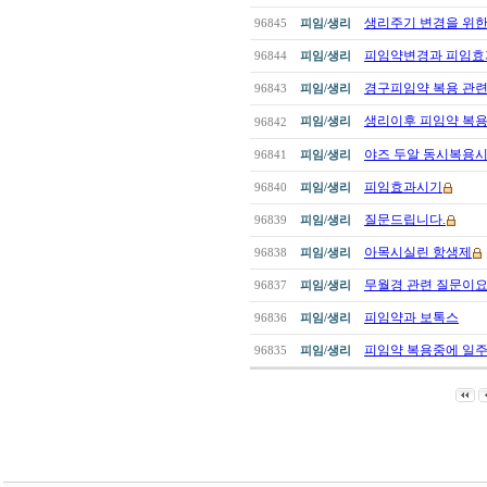
생리주기 변경을 위한 
96845
피임/생리
피임약변경과 피임효과,
96844
피임/생리
경구피임약 복용 관련
96843
피임/생리
생리이후 피임약 복
피임/생리
96842
야즈 두알 동시복용시
96841
피임/생리
피임효과시기
96840
피임/생리
질문드립니다.
96839
피임/생리
아목시실린 항생제
96838
피임/생리
무월경 관련 질문이요
96837
피임/생리
피임약과 보톡스
96836
피임/생리
피임약 복용중에 일주일
96835
피임/생리