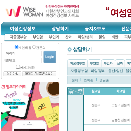
개인회원
전문의
아이디
비밀번호
아이디저장
자궁경부암
피임/생리
출산/임신
불
전체
조회순
댓글순
전문의
조병구 전문의
전문의
양성천 전문의