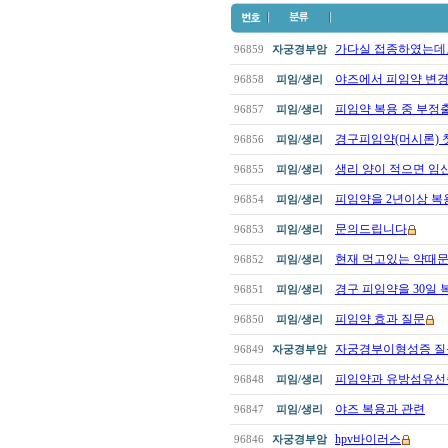
가다실 접종하였는데도 H
96859
자궁경부암
야즈에서 피임약 변경
96858
피임/생리
피임약 복용 중 부정
96857
피임/생리
경구피임약(머시론) 첫
96856
피임/생리
생리 양이 적으면 임신이
96855
피임/생리
피임약을 2년이상 복용
96854
피임/생리
문의드립니다
96853
피임/생리
현재 먹고있는 약때문에
96852
피임/생리
경구 피임약을 30일 복
96851
피임/생리
피임약 효과 질문
96850
피임/생리
자궁경부이형성증 질
96849
자궁경부암
피임약과 유방섬유선
96848
피임/생리
야즈 복용과 관련
96847
피임/생리
hpv바이러스
96846
자궁경부암