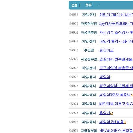
생리가 7일이 넘었는데
96984
피임/생리
hpy검사문의드립니다
96983
자궁경부암
자궁경부 조직검사 후 
96982
자궁경부암
피임약 휴약기 생리
96981
피임/생리
질문이요
96980
부인암
입원해서 원추절제술로
96979
자궁경부암
경구피임약 복용중 생리?
96978
피임/생리
피임약
96977
피임/생리
경구피임약 11일째 
96976
피임/생리
피임약3주차 복용법
96975
피임/생리
배란일을 미루고 싶습
피임/생리
96974
휴약기
96973
피임/생리
피임약 2년복용
96972
피임/생리
HPV바이러스 부정출혈
96971
자궁경부암