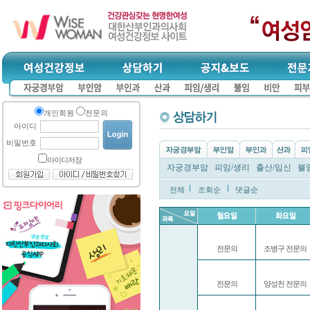
개인회원
전문의
아이디
비밀번호
아이디저장
자궁경부암
피임/생리
출산/임신
불
전체
조회순
댓글순
전문의
조병구 전문의
전문의
양성천 전문의