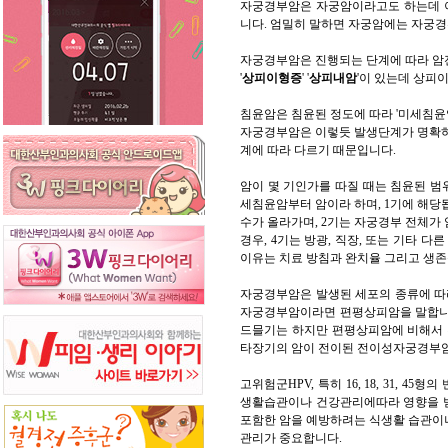
자궁경부암은 자궁암이라고도 하는데 
니다. 엄밀히 말하면 자궁암에는 자궁
자궁경부암은 진행되는 단계에 따라 암
'
상피이형증
' '
상피내암
'이 있는데 상피
침윤암은 침윤된 정도에 따라 '미세침윤암
자궁경부암은 이렇듯 발생단계가 명확하
계에 따라 다르기 때문입니다.
암이 몇 기인가를 따질 때는 침윤된 
세침윤암부터 암이라 하며, 1기에 해당
수가 올라가며, 2기는 자궁경부 전체가 
경우, 4기는 방광, 직장, 또는 기타 
이유는 치료 방침과 완치율 그리고 생존
자궁경부암은 발생된 세포의 종류에 따
자궁경부암이라면 편평상피암을 말합니다
드믈기는 하지만 편평상피암에 비해서 
타장기의 암이 전이된 전이성자궁경부암
고위험군HPV, 특히 16, 18, 31,
생활습관이나 건강관리에따라 영향을 받
포함한 암을 예방하려는 식생활 습관이
관리가 중요합니다.