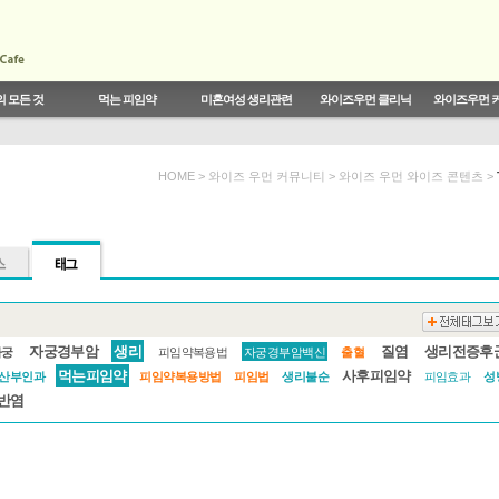
 모든 것
먹는 피임약
미혼여성 생리관련
와이즈우먼 클리닉
와이즈우먼 
피임생리
르몬
트렌드
실태
스트
결혼,성,연애에 대한 시크릿 토크
월경전 증후군의 치료
와이즈우먼 콜센터
기능성 자궁출혈
피임법의 종류
생리와 임신
약의 발전
전문가 동영상
BODY DIARY
전문 피임약
무월경
복용법 및 주의사
전문가 게시판
HOME > 와이즈 우먼 커뮤니티 >
와이즈 우먼 와이즈 콘텐츠
>
자궁경부암
생리
질염
생리전증후
자궁
피임약복용법
자궁경부암백신
출혈
먹는피임약
사후피임약
산부인과
피임약복용방법
피임법
생리불순
피임효과
성
반염