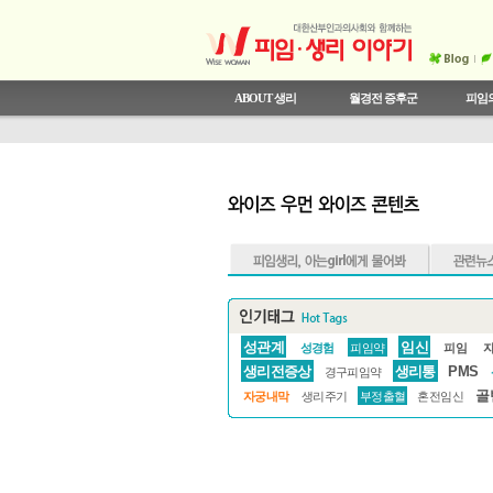
ABOUT 생리
월경전 증후군
피임의
와이즈우먼 와이즈 콘텐츠
의사선생님과 상의하세요
월경전 증후군이란
안전한 성관계
우리 몸 알기
상식 테스트
월경통
와이즈우먼이 추천하는 
생리주기와 여성호
SO HOT 시크릿 
한국 여성의 피임 
월경전 증후군 테
비정상 자궁출혈
오해와 진실
전문 CLINIC
성관계
임신
성경험
피임약
피임
생리전증상
생리통
PMS
경구피임약
골
자궁내막
생리주기
부정출혈
혼전임신