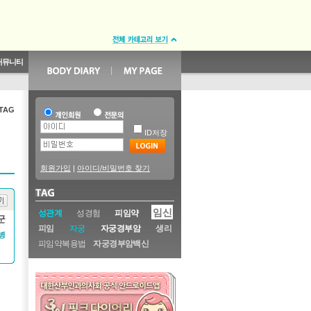
커뮤니티
항
TAG
ID저장
회원가입
|
아이디/비밀번호 찾기
임신
성관계
성경험
피임약
군
피임
자궁
자궁경부암
생리
병
피임약복용법
자궁경부암백신