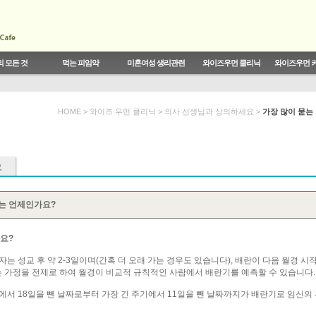
 모든 것
먹는 피임약
미혼여성 생리관련
와이즈우먼 클리닉
와이즈우먼 
피임생리
르몬
트렌드
실태
스트
결혼,성,연애에 대한 시크릿 토크
월경전 증후군의 치료
와이즈우먼 콜센터
기능성 자궁출혈
피임법의 종류
생리와 임신
약의 발전
전문가 동영상
BODY DIARY
전문 피임약
무월경
복용법 및 주의사
전문가 게시판
HOME > 와이즈 우먼 클리닉 >
의사 선생님과 상의하세요
>
가장 많이 묻는
는 언제인가요?
요?
정자는 성교 후 약 2-3일이며(간혹 더 오래 가는 경우도 있습니다), 배란이 다음 월경 시
난다는 가정을 전제로 하여 월경이 비교적 규칙적인 사람에서 배란기를 예측할 수 있습니다.
에서 18일을 뺀 날짜로부터 가장 긴 주기에서 11일을 뺀 날짜까지가 배란기로 임신의