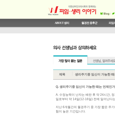
ABOUT 생리
월경전 증후군
피임의
와이즈우먼 와이즈 콘텐츠
의사선생님과 상의하세요
월경전 증후군이란
안전한 성관계
우리 몸 알기
상식 테스트
월경통
와이즈우먼이 추천하는 
생리주기와 여성호
SO HOT 시크릿 
한국 여성의 피임 
월경전 증후군 테
비정상 자궁출혈
오해와 진실
전문 CLINIC
제목
생리주기중 임신이 가능한 때
Q. 생리주기중 임신이 가능한 때는 언제인가
A. 수정능력이 난자는 배란 후 약 24시간, 
일로부터 약 14일(12-16일) 전에 일어
지난 6개월간의 월경주기 중 가장 짧은 주기
험이 높은 기간입니다.