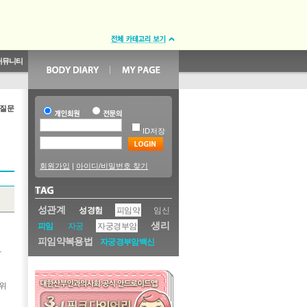
커뮤니티
항
 질문
ID저장
회원가입
|
아이디/비밀번호 찾기
성관계
성경험
피임약
임신
생리
피임
자궁
자궁경부암
피임약복용법
자궁경부암백신
작
 위